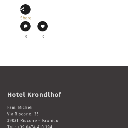
Share
0
0
Hotel Krondlhof
Fam. Micheli
Via Riscone, 35
39031 Riscone – Brunico
Tel.:
+39 0474 410 394