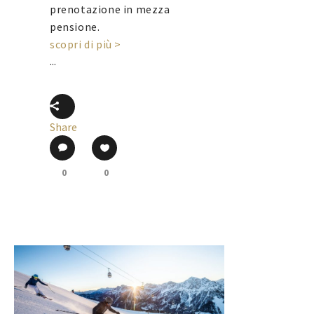
prenotazione in mezza
pensione.
scopri di più >
...
Share
0
0