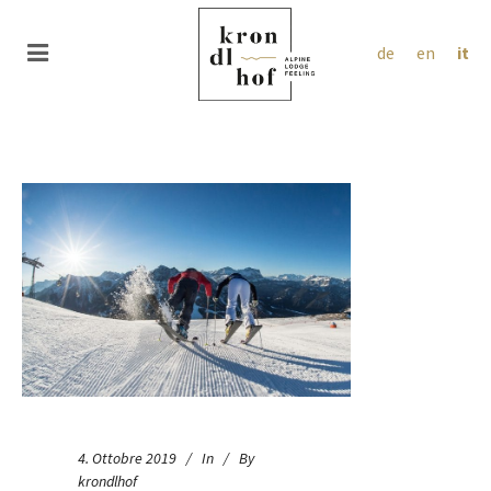
de
en
it
4. Ottobre 2019
In
By
krondlhof