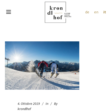
de
en
it
4. Ottobre 2019
In
By
krondlhof