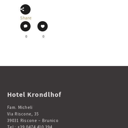
Share
0
0
Hotel Krondlhof
Fam. Micheli
Via Riscone, 35
39031 Riscone – Brunico
Tel.:
+39 0474 410 394